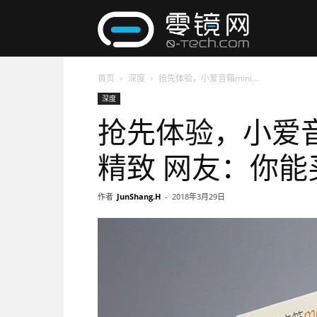
零
首页
深度
抢先体验，小爱音箱mini...
镜
深度
抢先体验，小爱音箱
网
精致 网友：你
作者
JunShang.H
-
2018年3月29日