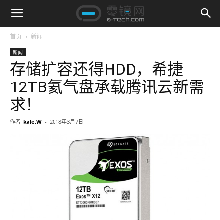
首页
新闻
新闻
存储扩容还得HDD，希捷
12TB氦气盘承载腾讯云新需
求！
作者
kale.W
-
2018年3月7日