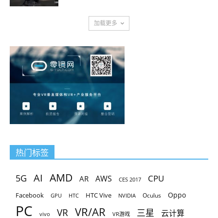
加载更多
热门标签
AMD
AI
5G
CPU
AR
AWS
CES 2017
Oppo
Facebook
HTC Vive
Oculus
GPU
HTC
NVIDIA
PC
VR/AR
VR
三星
云计算
vivo
VR游戏