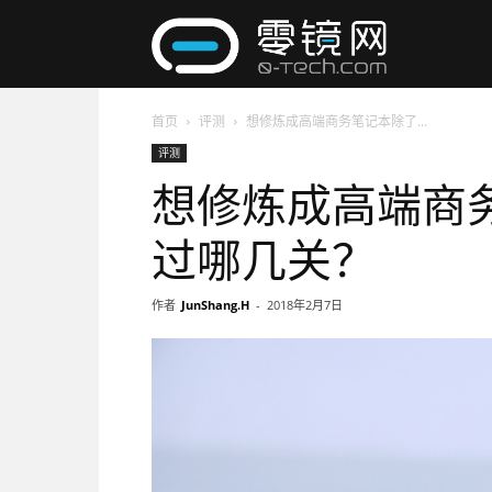
零
首页
评测
想修炼成高端商务笔记本除了...
镜
评测
想修炼成高端商务
网
过哪几关？
作者
JunShang.H
-
2018年2月7日