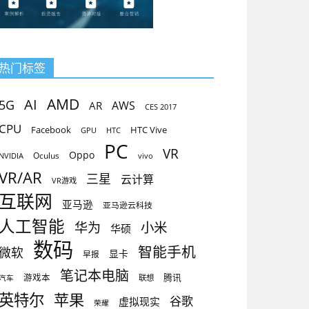
热门标签
AMD
AI
5G
AR
AWS
CES 2017
CPU
Facebook
HTC Vive
GPU
HTC
PC
VR
Oppo
Oculus
vivo
NVIDIA
VR/AR
三星
云计算
VR游戏
互联网
亚马逊
亚马逊云科技
人工智能
小米
华为
华硕
数码
智能手机
微软
显卡
早报
笔记本电脑
腾讯
游戏本
联想
汽车
英特尔
苹果
谷歌
虚拟现实
荣耀