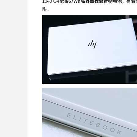
1040 G4
配备67Wh高容量锂聚合物电池，有着
限。