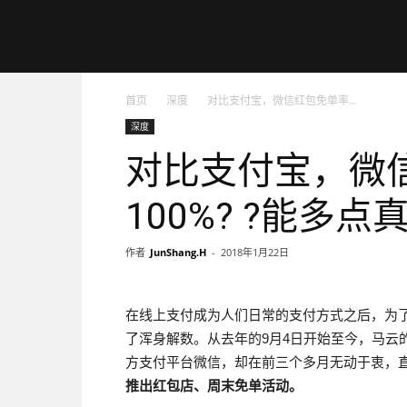
零
首页
深度
对比支付宝，微信红包免单率...
镜
深度
对比支付宝，微
网
100%? ?能多
作者
JunShang.H
-
2018年1月22日
在线上支付成为人们日常的支付方式之后，为
了浑身解数。从去年的9月4日开始至今，马云
方支付平台微信，却在前三个多月无动于衷，
推出红包店、周末免单活动。