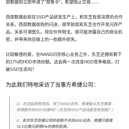
部数据则立即申请了“禁售令”，希望阻止交易……
西部数据此前在SSD产品研发生产上，和东芝有很深厚的合作
关系，西部数据收购的闪迪，很早前就和东芝合作开发闪存产
品，关系可谓悠久。现在伙伴倒戈，很可能泄露自己的商业机
密，并带来供应链上的一些额外损失。
比较敏感的是，在NAND闪存核心业务之外，东芝还拥有剩下
的17%的HDD市场份额。这会再一次改变HDD竞争格局，打
破SSD生态吗？
为此我们特地采访了当事方希捷公司：
Q：在这起收购背后，除了NAND支持，希捷能从东芝哪里
获得额外的HDD份额吗？(东芝的HDD产品线是否有划拨？)
A：
本次东芝存储公司的收购不涉及HDD业务，希捷只是借
12.5亿美元获得5%的债权投资。