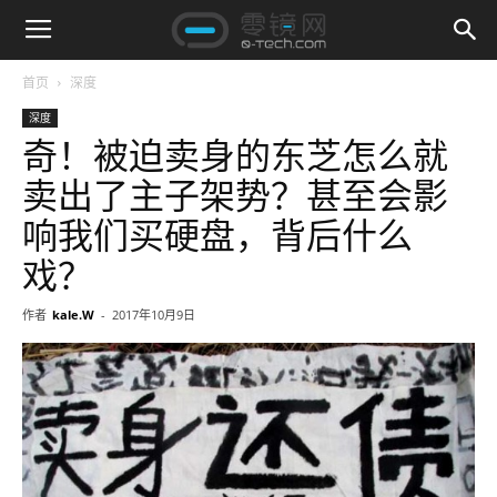
首页
深度
深度
奇！被迫卖身的东芝怎么就
卖出了主子架势？甚至会影
响我们买硬盘，背后什么
戏？
作者
kale.W
-
2017年10月9日