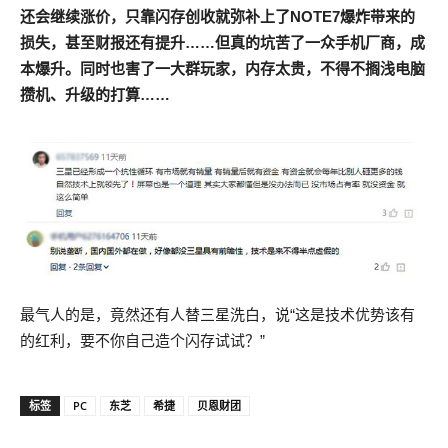
还会继续涨价，只靠闪存创收就弥补上了NOTE7爆炸带来的
损失，甚至财报还有提升……但真的坑苦了一众手机厂商，成
本爆升。同时也害了一大群玩家，内存太贵，不得不搁浅电脑
攒机、升级的打算……
最气人的是，竟然还有人替三星洗白，说“这是技术优势该有
的红利，要不你自己造个闪存试试？”
标签
PC
东芝
希捷
贝恩财团