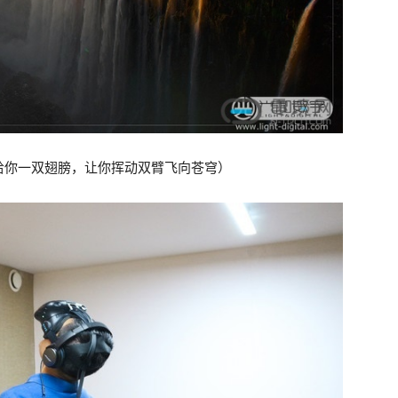
给你一双翅膀，让你挥动双臂飞向苍穹）