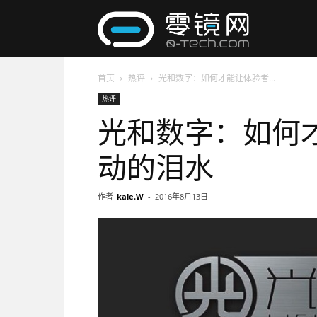
零
首页
热评
光和数字：如何才能让体验者...
镜
热评
光和数字：如何
网
动的泪水
作者
kale.W
-
2016年8月13日