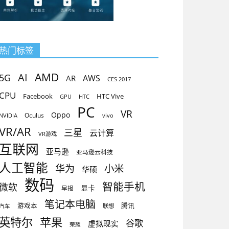
热门标签
AMD
AI
5G
AR
AWS
CES 2017
CPU
Facebook
HTC Vive
GPU
HTC
PC
VR
Oppo
Oculus
vivo
NVIDIA
VR/AR
三星
云计算
VR游戏
互联网
亚马逊
亚马逊云科技
人工智能
小米
华为
华硕
数码
智能手机
微软
显卡
早报
笔记本电脑
腾讯
游戏本
联想
汽车
英特尔
苹果
谷歌
虚拟现实
荣耀