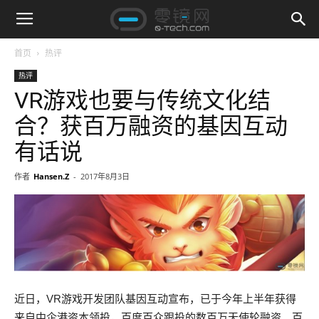
首页
热评
热评
VR游戏也要与传统文化结
合？获百万融资的基因互动
有话说
作者
Hansen.Z
-
2017年8月3日
近日，VR游戏开发团队基因互动宣布，已于今年上半年获得
来自中企港资本领投，百度百众跟投的数百万天使轮融资。百