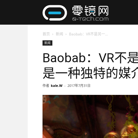
零
首页
新闻
Baobab：VR不是另一...
镜
新闻
Baobab：VR
网
是一种独特的媒
作者
kale.W
-
2017年7月31日