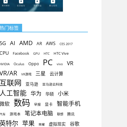
热门标签
AMD
AI
5G
AR
AWS
CES 2017
CPU
Facebook
HTC Vive
GPU
HTC
PC
VR
Oppo
Oculus
vivo
NVIDIA
VR/AR
三星
云计算
VR游戏
互联网
亚马逊
亚马逊云科技
人工智能
小米
华为
华硕
数码
智能手机
微软
显卡
早报
笔记本电脑
腾讯
游戏本
联想
汽车
英特尔
苹果
谷歌
虚拟现实
荣耀