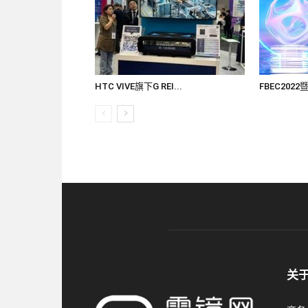
HTC VIVE旗下G REI...
FBEC202
关