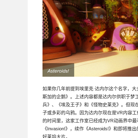
如果你几年前提到埃里克·达内尔这个名字，
斯加的企鹅》。上述内容都是达内尔供职于梦
兵》、《埃及王子》和《怪物史莱克》。但现
子或多彩的乌鸦。因为达内尔现在是VR内容工作室B
的时间里，这家工作室已经成为VR动画界中
《Invasion!》，续作《Asteroids!》和即将推
好莱坞大片。