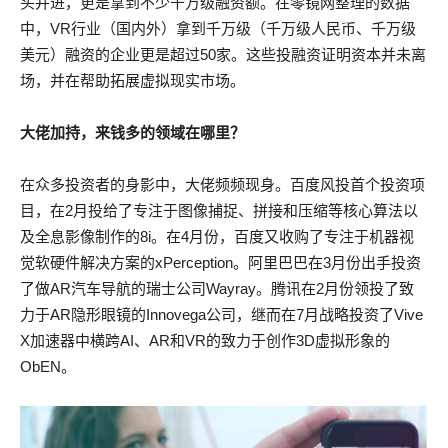
头并进，更是拿到不少千万级融资额。在零镜网整理的数据
中，VR行业（国内外）拿到千万级（千万级人民币、千万级
美元）融资的企业更是超过50家。这些投融资证明资本并未离
场，并在帮助拓展虚拟现实市场。
大佬加持，来钱多的领域在哪里？
在众多投资者的身影中，大佬频频现身。百度风投首个投资项
目，在2月投给了专注于图像捕捉、拼接和压缩等核心算法以
及全息影像制作的8i。在4月份，百度又收购了专注于机器视
觉软硬件解决方案的xPerception。阿里巴巴在3月份出手投资
了做AR汽车导航的瑞士公司Wayray。腾讯在2月份领投了致
力于AR隐形眼镜的Innovega公司，继而在7月战略投资了Vive
X加速器中横跨AI、AR和VR的致力于创作3D虚拟形象的
ObEN。