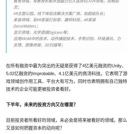
教育领域，有教育积累并透露已切入或将切入VR领域，如格如
灵；
VR主题公园，线下体验店解决方案厂商，如超级队长；
家装领域，如VR家装打扮家、趣呗科技，AR家装
DecorMatters；
显示领域，光学透镜DigiLens等；
应用VR/AR中的技术，动作捕捉技术、手势识别、环境通讯、力
反馈、图像拼接、3D扫描等；
在所有融资中最为突出的无疑是获得了4亿美元融资的Unity、
5.02亿融资的Improbable、4.1亿美元的商汤科技。它表明了游
戏领域创作用工具、平台大有可为，同时也表明拥有自己独特
技术的企业可能更被投资者看好。
下半年，未来的投资方向又在哪里？
目前投资者所看好的领域，未必会是将来被看好的领域。那么
又该如何把握资本的动向呢？