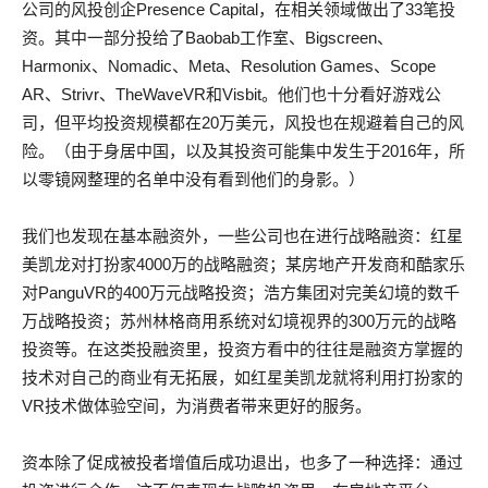
公司的风投创企Presence Capital，在相关领域做出了33笔投
资。其中一部分投给了Baobab工作室、Bigscreen、
Harmonix、Nomadic、Meta、Resolution Games、Scope
AR、Strivr、TheWaveVR和Visbit。他们也十分看好游戏公
司，但平均投资规模都在20万美元，风投也在规避着自己的风
险。（由于身居中国，以及其投资可能集中发生于2016年，所
以零镜网整理的名单中没有看到他们的身影。）
我们也发现在基本融资外，一些公司也在进行战略融资：红星
美凯龙对打扮家4000万的战略融资；某房地产开发商和酷家乐
对PanguVR的400万元战略投资；浩方集团对完美幻境的数千
万战略投资；苏州林格商用系统对幻境视界的300万元的战略
投资等。在这类投融资里，投资方看中的往往是融资方掌握的
技术对自己的商业有无拓展，如红星美凯龙就将利用打扮家的
VR技术做体验空间，为消费者带来更好的服务。
资本除了促成被投者增值后成功退出，也多了一种选择：通过