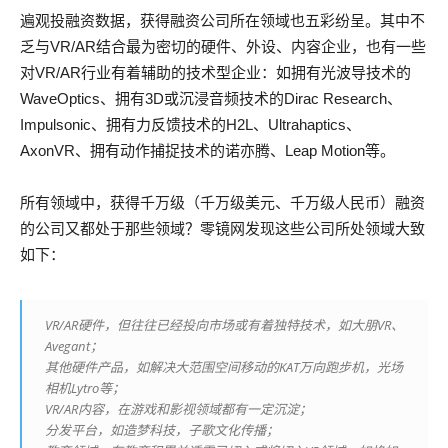
遍观投融资数据，获得融资公司所在领域也五彩纷呈。其中不
乏与VR/AR结合最为密切的硬件、外设、内容企业，也有一些
对VR/AR行业有着辅助的技术型企业：如拥有光波导技术的
WaveOptics、拥有3D或沉浸音频技术的Dirac Research、
Impulsonic、拥有力反馈技术的H2L、Ultrahaptics、
AxonVR、拥有动作捕捉技术的诺亦腾、Leap Motion等。
所有领域中，获得千万级（千万级美元、千万级人民币）融资
的公司又都处于那些领域？零镜网发现这些公司所处领域大致
如下：
VR/AR硬件，但往往已经投向市场或有着独特技术，如大朋VR、
Avegant；
其他硬件产品，如解决大范围空间移动的KAT万向跑步机，光场
相机Lytro等；
VR/AR内容，在游戏和影视领域都有一定沉淀；
分发平台，如造梦科技，子歌文化传播；