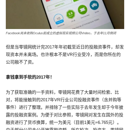
Facebook尚未收购Oculus前成立的虚拟现实视频公司Vrideo，于去年11月倒闭
但是当零镜网统计完2017年年初截至近日的投融资事件，却发
现资本并未离场。也许根本不是VR行业受冷，而是你所在的
公司融不了资。
拿钱拿到手软的2017年！
为了获取准确的一手资料，零镜网花费了大量时间检索、比
对，将能接触到的2017年VR行业公司投融资事件（含并购等
事件）进行了整理。并排除了一些实际于去年发生却于今年披
露的投融资案例。为便于对比参照，零镜网对发生在国外的投
融资进行了货币换算，统一为美元（目前1美元=6.765元）。
由于部分公司未公开披露融资额、所在轮次、投资方，零镜网