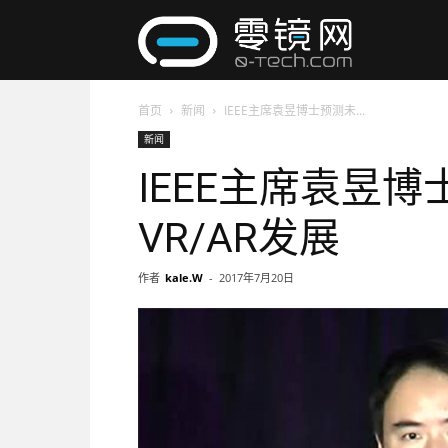
零
首页
新闻
IEEE主席袁昱博士预测未...
镜
新闻
IEEE主席袁昱博
网
VR/AR发展
作者
kale.W
-
2017年7月20日