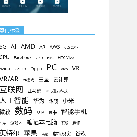
热门标签
AMD
AI
5G
AR
AWS
CES 2017
CPU
Facebook
HTC Vive
GPU
HTC
PC
VR
Oppo
Oculus
vivo
NVIDIA
VR/AR
三星
云计算
VR游戏
互联网
亚马逊
亚马逊云科技
人工智能
小米
华为
华硕
数码
智能手机
微软
显卡
早报
笔记本电脑
腾讯
游戏本
联想
汽车
英特尔
苹果
谷歌
虚拟现实
荣耀