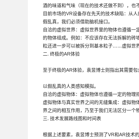
酒的味道和气味（现在的技术还做不到），也
目前市场的VR设备存在先天的技术缺陷：从
假乱真，我们必须借助脑机接口。
自洽的虚拟世界：虚拟世界里的物体也遵循一
的物体组成。例如：不应该存在无法拆解的砖
粒还进一步可以被拆分到基本粒子……虚拟世
二. 终极的AR体验
至于终极的AR体验，袁昱博士则指出其需要包
以假乱真的人类感知模拟。
自洽的虚拟物体：虚拟物体也遵循一定的物理
虚拟物体与真实世界之间的无缝集成：虚拟物
界之间的相互作用，乃至于我们无法区分一个
三. 技术发展路线图和时间表
根据上述要素，袁昱博士预测了VR和AR技术