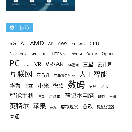
热门标签
AMD
AI
5G
CPU
AR
AWS
CES 2017
Oppo
Facebook
HTC Vive
Oculus
GPU
HTC
NVIDIA
PC
VR/AR
VR
三星
云计算
vivo
VR游戏
互联网
人工智能
亚马逊
亚马逊云科技
数码
小米
华为
微软
华硕
显卡
早报
智能手机
笔记本电脑
腾讯
游戏本
联想
汽车
英特尔
苹果
谷歌
虚拟现实
锐龙处理器
荣耀
高通