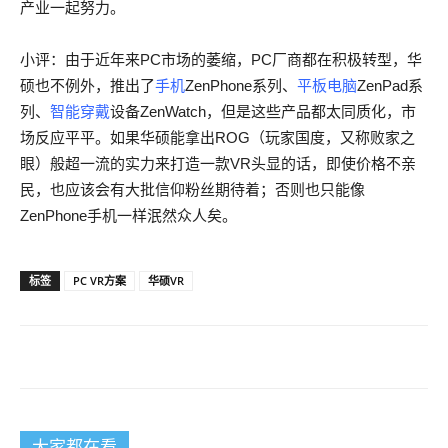
产业一起努力。
小评：由于近年来PC市场的萎缩，PC厂商都在积极转型，华
硕也不例外，推出了
手机
ZenPhone系列、
平板电脑
ZenPad系
列、
智能穿戴
设备ZenWatch，但是这些产品都太同质化，市
场反应平平。如果华硕能拿出ROG（玩家国度，又称败家之
眼）般超一流的实力来打造一款VR头显的话，即使价格不亲
民，也应该会有大批信仰粉丝期待着；否则也只能像
ZenPhone手机一样泯然众人矣。
标签
PC VR方案
华硕VR
大家都在看