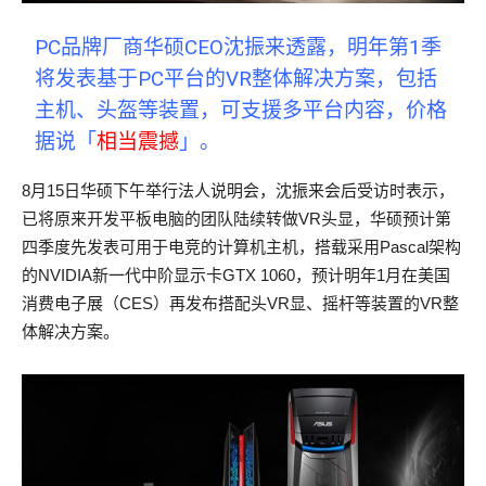
PC品牌厂商华硕
CEO
沈振来透露，明年第1季
将发表基于PC平台的VR整体解决方案，包括
主机、头盔等装置，可支援多平台内容，价格
据说「
相当震撼
」。
8月15日华硕下午举行法人说明会，沈振来会后受访时表示，
已将原来开发平板电脑的团队陆续转做VR头显，华硕预计第
四季度先发表可用于电竞的计算机主机，搭载采用Pascal架构
的NVIDIA新一代中阶显示卡GTX 1060，预计明年1月在美国
消费电子展（CES）再发布搭配头VR显、摇杆等装置的VR整
体解决方案。