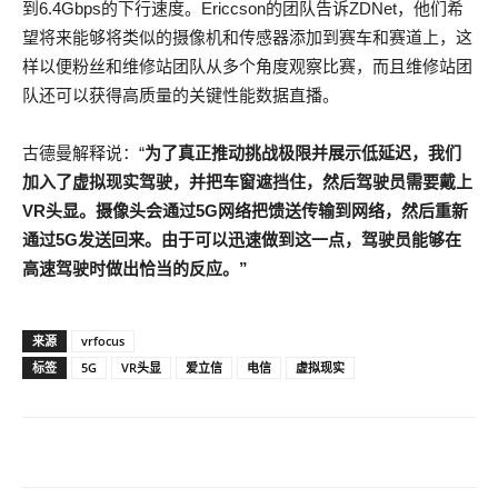
到6.4Gbps的下行速度。Ericcson的团队告诉ZDNet，他们希
望将来能够将类似的摄像机和传感器添加到赛车和赛道上，这
样以便粉丝和维修站团队从多个角度观察比赛，而且维修站团
队还可以获得高质量的关键性能数据直播。
古德曼解释说：“
为了真正推动挑战极限并展示低延迟，我们
加入了虚拟现实驾驶，并把车窗遮挡住，然后驾驶员需要戴上
VR头显。摄像头会通过5G网络把馈送传输到网络，然后重新
通过5G发送回来。由于可以迅速做到这一点，驾驶员能够在
高速驾驶时做出恰当的反应。”
来源
vrfocus
标签
5G
VR头显
爱立信
电信
虚拟现实