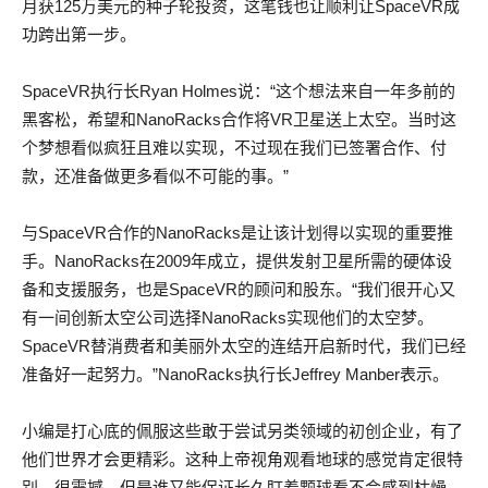
月获125万美元的种子轮投资，这笔钱也让顺利让SpaceVR成
功跨出第一步。
SpaceVR执行长Ryan Holmes说：“这个想法来自一年多前的
黑客松，希望和NanoRacks合作将VR卫星送上太空。当时这
个梦想看似疯狂且难以实现，不过现在我们已签署合作、付
款，还准备做更多看似不可能的事。”
与SpaceVR合作的NanoRacks是让该计划得以实现的重要推
手。NanoRacks在2009年成立，提供发射卫星所需的硬体设
备和支援服务，也是SpaceVR的顾问和股东。“我们很开心又
有一间创新太空公司选择NanoRacks实现他们的太空梦。
SpaceVR替消费者和美丽外太空的连结开启新时代，我们已经
准备好一起努力。”NanoRacks执行长Jeffrey Manber表示。
小编是打心底的佩服这些敢于尝试另类领域的初创企业，有了
他们世界才会更精彩。这种上帝视角观看地球的感觉肯定很特
别、很震撼，但是谁又能保证长久盯着颗球看不会感到枯燥