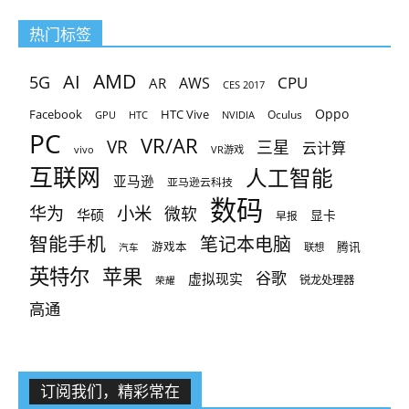
热门标签
AMD
AI
5G
CPU
AR
AWS
CES 2017
Oppo
Facebook
HTC Vive
Oculus
GPU
HTC
NVIDIA
PC
VR/AR
VR
三星
云计算
vivo
VR游戏
互联网
人工智能
亚马逊
亚马逊云科技
数码
小米
华为
微软
华硕
显卡
早报
智能手机
笔记本电脑
腾讯
游戏本
联想
汽车
英特尔
苹果
谷歌
虚拟现实
锐龙处理器
荣耀
高通
订阅我们，精彩常在