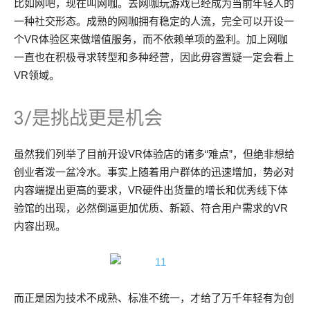
比如网吧，现在叫网咖。去网咖玩游戏已经成为当前年轻人的
一种社交形态。成熟的网咖拥有稳定的人流，完全可以开设一
个VR体验区来做增值服务，而不依赖单项的盈利。加上网咖
一直也在积极寻求转型和多种经营，因此毋容置疑一定会看上
VR领域。
3/是挑战更是机会
虽然我们列举了目前开设VR体验店的诸多“难点”，但绝非想给
创业者泼一盆冷水。事实上随着用户群体的迅速增加，势必对
内容端提出更高的要求，VR硬件出货量的增长和优秀线下体
验馆的出现，必然倒逼更加优质、新颖、符合用户需求的VR
内容出现。
而正是因为技术不成熟、标准不统一，才给了万千年轻有为创