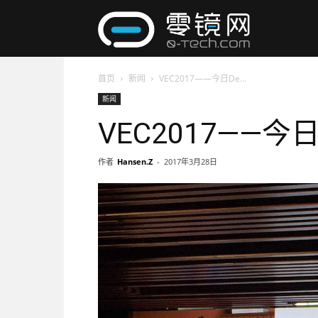
零
首页
新闻
VEC2017——今日De...
镜
新闻
VEC2017——今
网
作者
Hansen.Z
-
2017年3月28日