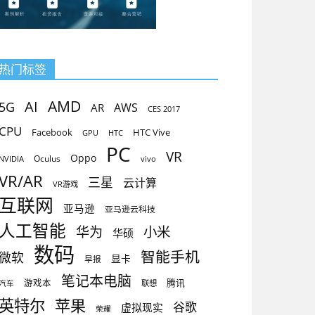
热门标签
AMD
AI
5G
AR
AWS
CES 2017
CPU
Facebook
HTC Vive
GPU
HTC
PC
VR
Oppo
Oculus
vivo
NVIDIA
VR/AR
三星
云计算
VR游戏
互联网
亚马逊
亚马逊云科技
人工智能
小米
华为
华硕
数码
智能手机
微软
显卡
早报
笔记本电脑
腾讯
游戏本
联想
汽车
英特尔
苹果
谷歌
虚拟现实
荣耀