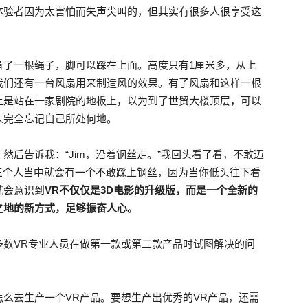
体验者因为太害怕而失声尖叫的，但其实有很多人很享受这
备了一根绳子，脚可以踩在上面。高度只有1厘米多，从上
我们还有一台风扇用来制造风的效果。有了风扇和这样一根
上是站在一家剧院的地板上，以为到了世贸大楼顶层，可以
人完全忘记自己所处何地。
然后告诉我：“Jim，沿着钢丝走。”我回头看了看，不敢迈
三个人当中就会有一个不敢踩上钢丝，因为当你低头往下看
就会意识到
VR不仅仅是3D电影的升级版，而是一个全新的
之地的新方式，足够振奋人心。
多数VR专业人员在做第一款或第二款产品时试图解决的问
么去生产一个VR产品。要想生产出优秀的VR产品，还需