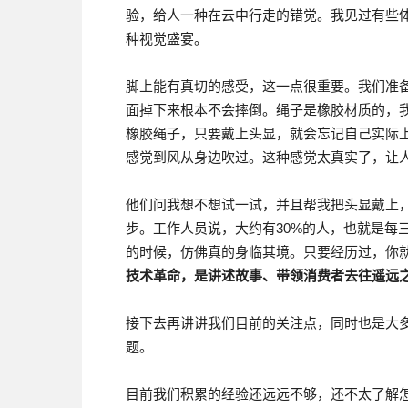
验，给人一种在云中行走的错觉。我见过有些
种视觉盛宴。
脚上能有真切的感受，这一点很重要。我们准
面掉下来根本不会摔倒。绳子是橡胶材质的，
橡胶绳子，只要戴上头显，就会忘记自己实际
感觉到风从身边吹过。这种感觉太真实了，让
他们问我想不想试一试，并且帮我把头显戴上，
步。工作人员说，大约有30%的人，也就是每
的时候，仿佛真的身临其境。只要经历过，你
技术革命，是讲述故事、带领消费者去往遥远
接下去再讲讲我们目前的关注点，同时也是大
题。
目前我们积累的经验还远远不够，还不太了解怎