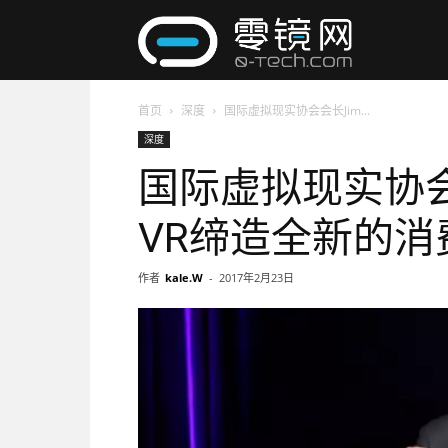
零
首页
深度
国际虚拟现实协会会长Jim...
镜
深度
国际虚拟现实协会会
网
VR缔造全新的消
作者
kale.W
-
2017年2月23日