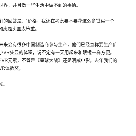
游世界，并且做一些生活中做不到的事情。
们的回答是：“价格，我还在考虑要不要花这么多钱买一个
顾虑是头显太笨重。
。未来会有很多中国制造商参与生产，他们已经宣称要生产价
小VR头显的体积，说不定有一天用起来和眼镜一样方便。
些VR元素，不管是《星球大战》还是漫威电影。去年我们的
VR体验奖。
动。