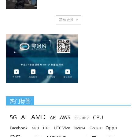
加载更多
热门标签
AMD
AI
5G
CPU
AR
AWS
CES 2017
Oppo
Facebook
HTC Vive
Oculus
GPU
HTC
NVIDIA