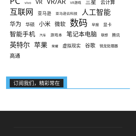
PC
VR/AR
VR
三星
云计算
vivo
VR游戏
互联网
人工智能
亚马逊
亚马逊云科技
数码
小米
华为
微软
华硕
显卡
早报
智能手机
笔记本电脑
腾讯
游戏本
联想
汽车
英特尔
苹果
谷歌
虚拟现实
锐龙处理器
荣耀
高通
订阅我们，精彩常在