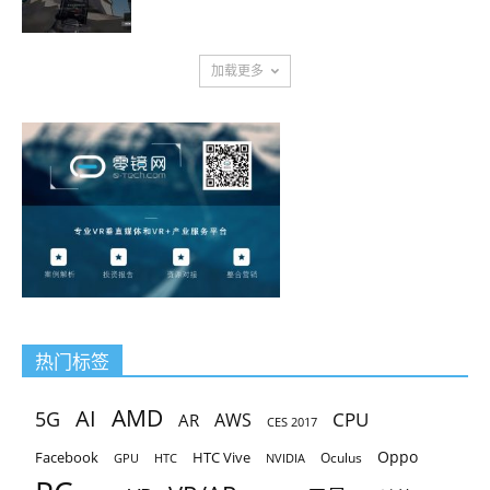
加载更多
热门标签
AMD
AI
5G
CPU
AR
AWS
CES 2017
Oppo
Facebook
HTC Vive
Oculus
GPU
HTC
NVIDIA