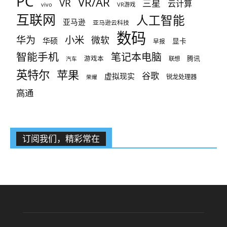
PC
VR/AR
VR
三星
云计算
vivo
VR游戏
互联网
人工智能
亚马逊
亚马逊云科技
数码
小米
华为
微软
华硕
显卡
早报
智能手机
笔记本电脑
腾讯
游戏本
联想
汽车
英特尔
苹果
谷歌
虚拟现实
锐龙处理器
荣耀
高通
订阅我们，精彩常在