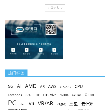
加载更多
热门标签
AMD
AI
5G
CPU
AR
AWS
CES 2017
Oppo
Facebook
HTC Vive
Oculus
GPU
HTC
NVIDIA
PC
VR/AR
VR
三星
云计算
vivo
VR游戏