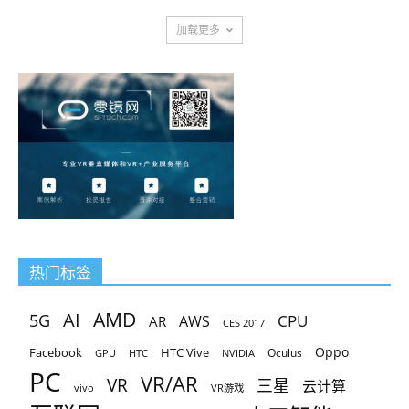
加载更多
热门标签
AMD
AI
5G
CPU
AR
AWS
CES 2017
Oppo
Facebook
HTC Vive
Oculus
GPU
HTC
NVIDIA
PC
VR/AR
VR
三星
云计算
vivo
VR游戏