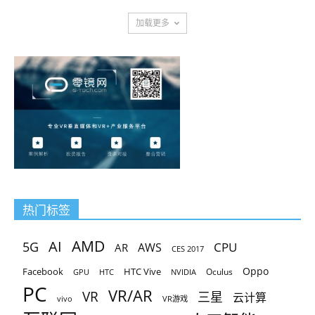
加载更多
热门标签
AMD
AI
5G
CPU
AR
AWS
CES 2017
Oppo
Facebook
HTC Vive
Oculus
GPU
HTC
NVIDIA
PC
VR/AR
VR
三星
云计算
vivo
VR游戏