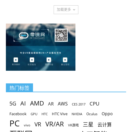
加载更多
热门标签
AMD
AI
5G
CPU
AR
AWS
CES 2017
Oppo
Facebook
HTC Vive
Oculus
GPU
HTC
NVIDIA
PC
VR/AR
VR
三星
云计算
vivo
VR游戏