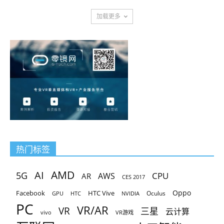
加载更多
热门标签
AMD
AI
5G
CPU
AR
AWS
CES 2017
Oppo
Facebook
HTC Vive
Oculus
GPU
HTC
NVIDIA
PC
VR/AR
VR
三星
云计算
vivo
VR游戏