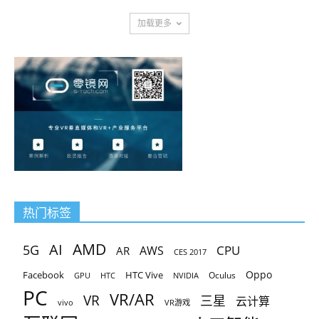
加载更多
热门标签
AMD
AI
5G
CPU
AR
AWS
CES 2017
Oppo
Facebook
HTC Vive
Oculus
GPU
HTC
NVIDIA
PC
VR/AR
VR
三星
云计算
vivo
VR游戏