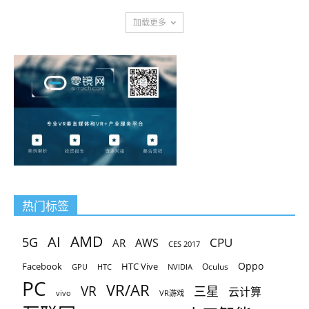
加载更多
热门标签
AMD
AI
5G
CPU
AR
AWS
CES 2017
Oppo
Facebook
HTC Vive
Oculus
GPU
HTC
NVIDIA
PC
VR/AR
VR
三星
云计算
vivo
VR游戏