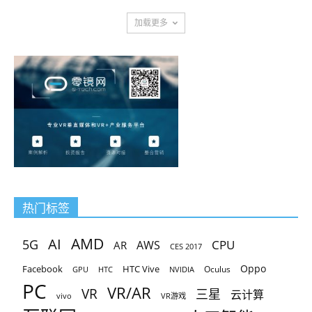
加载更多
热门标签
AMD
AI
5G
CPU
AR
AWS
CES 2017
Oppo
Facebook
HTC Vive
Oculus
GPU
HTC
NVIDIA
PC
VR/AR
VR
三星
云计算
vivo
VR游戏