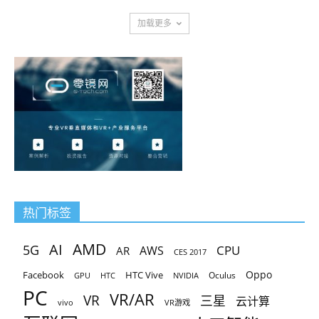
加载更多
热门标签
AMD
AI
5G
CPU
AR
AWS
CES 2017
Oppo
Facebook
HTC Vive
Oculus
GPU
HTC
NVIDIA
PC
VR/AR
VR
三星
云计算
vivo
VR游戏