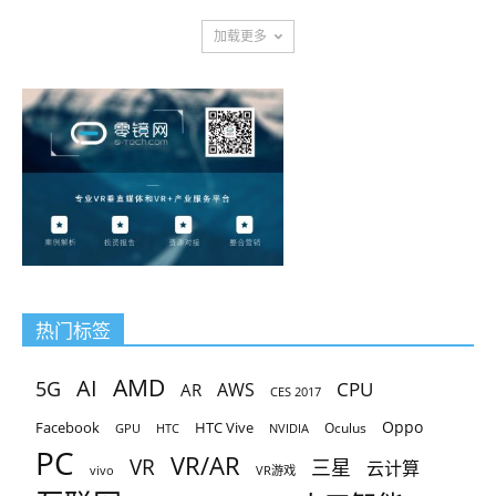
加载更多
热门标签
AMD
AI
5G
CPU
AR
AWS
CES 2017
Oppo
Facebook
HTC Vive
Oculus
GPU
HTC
NVIDIA
PC
VR/AR
VR
三星
云计算
vivo
VR游戏