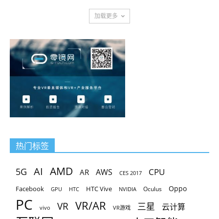
加载更多
热门标签
AMD
AI
5G
CPU
AR
AWS
CES 2017
Oppo
Facebook
HTC Vive
Oculus
GPU
HTC
NVIDIA
PC
VR/AR
VR
三星
云计算
vivo
VR游戏