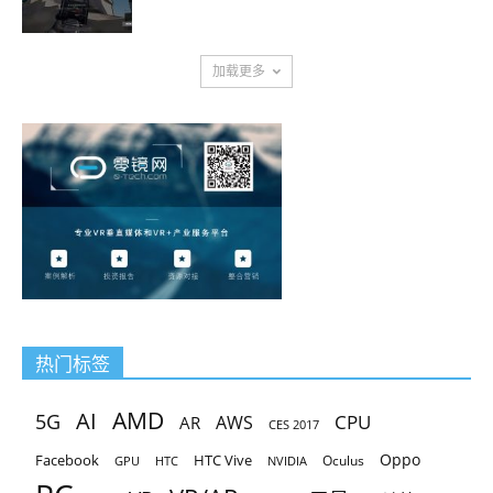
加载更多
热门标签
AMD
AI
5G
CPU
AR
AWS
CES 2017
Oppo
Facebook
HTC Vive
Oculus
GPU
HTC
NVIDIA