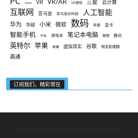
PC
VR/AR
VR
三星
云计算
vivo
VR游戏
互联网
人工智能
亚马逊
亚马逊云科技
数码
小米
华为
微软
华硕
显卡
早报
智能手机
笔记本电脑
腾讯
游戏本
联想
汽车
英特尔
苹果
谷歌
虚拟现实
锐龙处理器
荣耀
高通
订阅我们，精彩常在