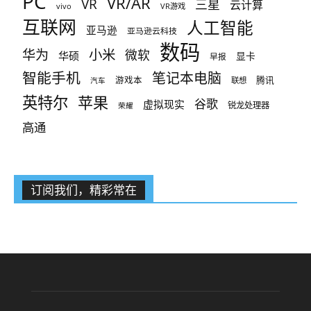
PC
VR/AR
VR
三星
云计算
vivo
VR游戏
互联网
人工智能
亚马逊
亚马逊云科技
数码
小米
华为
微软
华硕
显卡
早报
智能手机
笔记本电脑
腾讯
游戏本
联想
汽车
英特尔
苹果
谷歌
虚拟现实
锐龙处理器
荣耀
高通
订阅我们，精彩常在