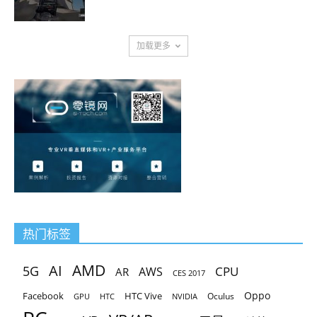
加载更多
热门标签
AMD
AI
5G
CPU
AR
AWS
CES 2017
Oppo
Facebook
HTC Vive
Oculus
GPU
HTC
NVIDIA