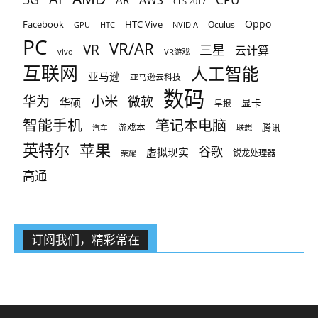
AR
AWS
CES 2017
Oppo
Facebook
HTC Vive
Oculus
GPU
HTC
NVIDIA
PC
VR/AR
VR
三星
云计算
vivo
VR游戏
互联网
人工智能
亚马逊
亚马逊云科技
数码
小米
华为
微软
华硕
显卡
早报
智能手机
笔记本电脑
腾讯
游戏本
联想
汽车
英特尔
苹果
谷歌
虚拟现实
锐龙处理器
荣耀
高通
订阅我们，精彩常在